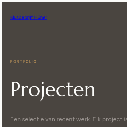
Klusbedrijf Hüner
PORTFOLIO
Projecten
Een selectie van recent werk. Elk project i