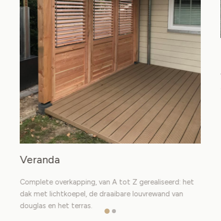
Veranda
Complete overkapping, van A tot Z gerealiseerd: het
dak met lichtkoepel, de draaibare louvrewand van
douglas en het terras.