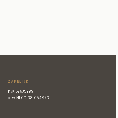
ZAKELIJK
KvK 62635999
btw NL001381054B70