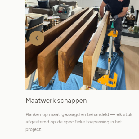
en
Maatwerk schappen
Planken op maat gezaagd en behandeld — elk stuk
afgestemd op de specifieke toepassing in het
project.